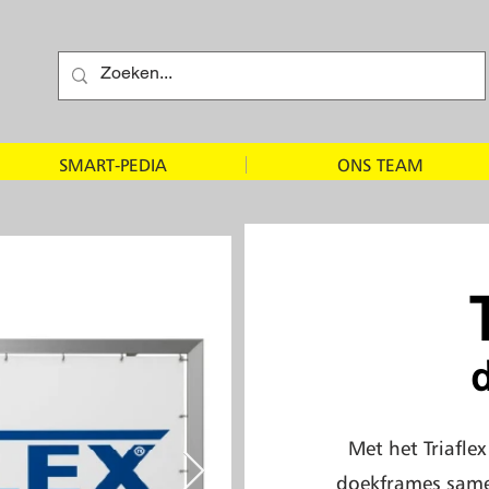
SMART-PEDIA
ONS TEAM
Met het Triaflex
doekframes samen