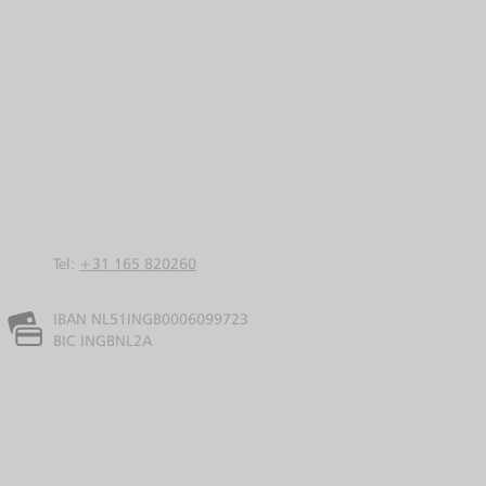
Tel:
+31 165 820260
IBAN NL51INGB0006099723
BIC INGBNL2A