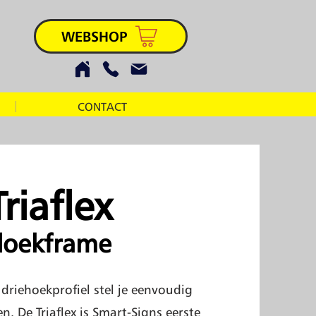
WEBSHOP
CONTACT
Triaflex
doekframe
 driehoekprofiel stel je eenvoudig
. De Triaflex is Smart-Signs eerste