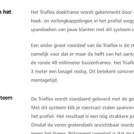
n het
Het Triaflex doekframe wordt gekenmerkt door 
hoek- en verlengkoppelingen in het profiel wegg
spandoeken van jouw klanten met dit systeem een
Een ander groot voordeel van de Triaflex is de st
namelijk voor dat er maar de helft van het aant
de ronde 48 millimeter buizenframes. Het Triafl
3 meter een beugel nodig. Dit betekent concree
montagetijd.
steem
De Triaflex wordt standaard geleverd met de g
Met dit systeem klik je roestvast stalen spanve
het profiel. Het resultaat is een nóg strakkere 
Omdat de veren grotendeels onzichtbaar worden
tegen het frame. Bijkomend voordeel is dat de 