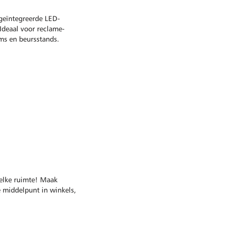
geïntegreerde LED-
 Ideaal voor reclame-
ms en beursstands.
 elke ruimte! Maak
e middelpunt in winkels,