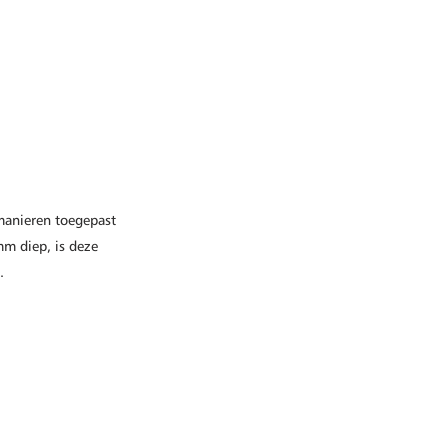
 manieren toegepast
mm diep, is deze
.