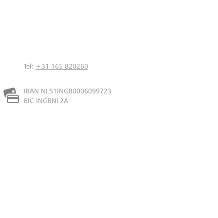
Tel:
+31 165 820260
IBAN NL51INGB0006099723
BIC INGBNL2A