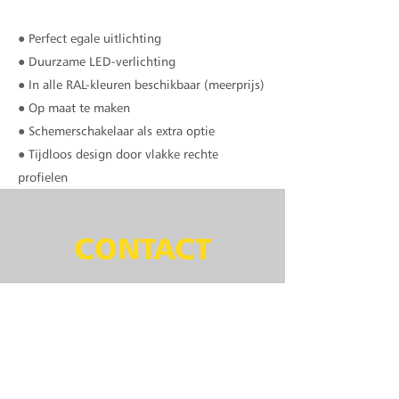
● Perfect egale uitlichting
● Duurzame LED-verlichting
● In alle RAL-kleuren beschikbaar (meerprijs)
● Op maat te maken
● Schemerschakelaar als extra optie
● Tijdloos design door vlakke rechte
profielen
CONTACT
info@smart-sign.nl
Korte Hei 4
4714 RD Sprundel
Tel:
+31 165 820260