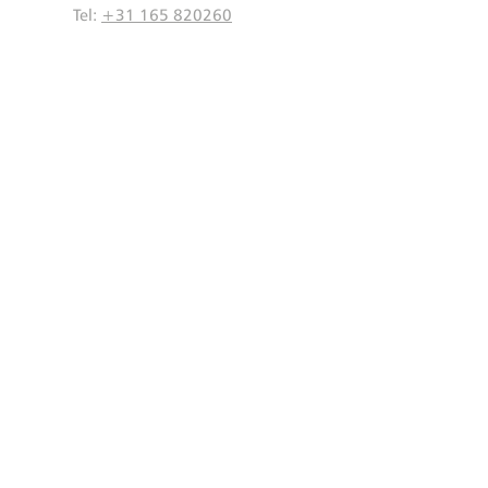
Tel:
+31 165 820260
Maandag t/m Vrijdag
8.00 - 17.00
KVK
20101901
BTW NL814107266B01
IBAN NL51INGB0006099723
BIC INGBNL2A