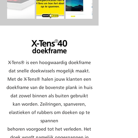
X-Tens 40
®
doekframe
X-Tens® is een hoogwaardig doekframe
dat snelle doekwissels mogelijk maakt.
Met de X-Tens® halen jouw klanten een
doekframe van de bovenste plank in huis
dat zowel binnen als buiten gebruikt
kan worden. Zeilringen, spanveren,
elastieken of rubbers om doeken op te
spannen
behoren voorgoed tot het verleden. Het
doek wordt namelijk opgespannen in