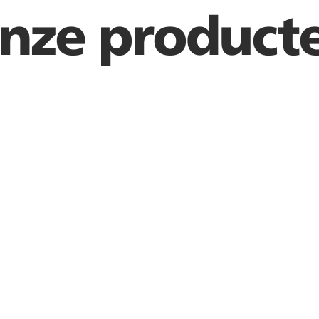
nze product
Stratos 40
Interieu
Lichtbak
Univers
haaks
wandbord