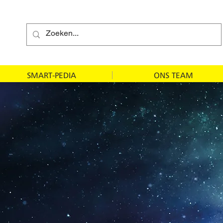
SMART-PEDIA
ONS TEAM
ign is een toelev
om zijn solide a