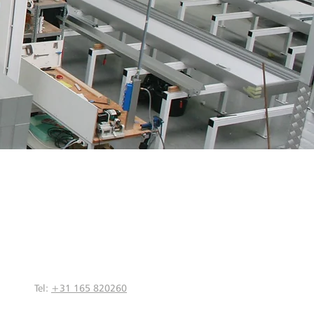
Tel:
+31 165 820260